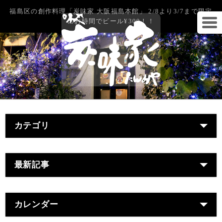
福島区の創作料理「炭味家 大阪福島本館」 2/8より3/7まで限定
のお時間でビール¥300！！
カテゴリ
最新記事
カレンダー