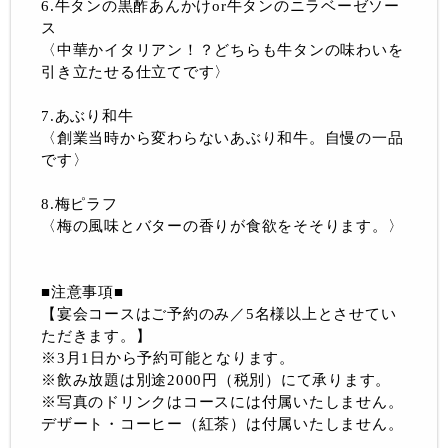
6.牛タンの黒酢あんかけor牛タンのニラベーゼソー
ス
〈中華かイタリアン！？どちらも牛タンの味わいを
引き立たせる仕立てです〉
7.あぶり和牛
〈創業当時から変わらないあぶり和牛。自慢の一品
です〉
8.梅ピラフ
〈梅の風味とバターの香りが食欲をそそります。〉
■注意事項■
【宴会コースはご予約のみ／5名様以上とさせてい
ただきます。】
※3月1日から予約可能となります。
※飲み放題は別途2000円（税別）にて承ります。
※写真のドリンクはコースには付属いたしません。
デザート・コーヒー（紅茶）は付属いたしません。