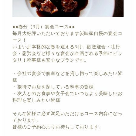
●●春分（3月）宴会コース●●
毎月大好評いただいております炭味家自慢の宴会コ
ース！
いよいよ本格的な春を迎える3月、歓送迎会・壮行
会・慰労会など様々な宴会が企画される季節にピッ
タリ！幹事様も安心なプランです。
・会社の宴会で個室などを貸し切って楽しみたい皆
様
・接待でお店を探している幹事の皆様
・友人とのお食事や女子会でいつもより美味しいお
料理を楽しみたい皆様
そんな皆様に必ず満足いただけるコース内容になっ
ております。
皆様のご予約心よりお待ちしております。