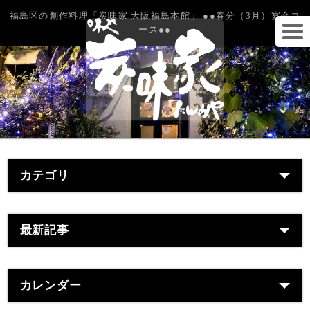
福島区の創作料理「炭味家 大阪福島本館」 ●●春分（3月）宴会コ
ース●●
カテゴリ
最新記事
カレンダー