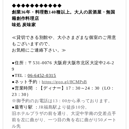
◆◆◆◆◆◆◆◆◆◆◆
創業36年・料理数140種以上。大人の居酒屋・無国
籍創作料理店
味処 炭味家
≪貸切できる別館や、大小さまざまな個室のご用意
もございますので、
お気軽にご連絡下さい。≫
●住所：〒531-0076 大阪府大阪市北区大淀中2-6-2
9
●TEL：
06-6452-0315
●ネット予約：
https://goo.gl/8CMPsB
●営業時間 ：【ディナー】17：30～24：30（LO：
23：30）
※御予約のお電話は13：00から承っております。
●最寄り駅 ：
JR福島駅より徒歩10分。
旧ホテルプラザの前を通り、大淀中学南の交差点手
前を左に曲がり、一つ目の角を右に曲がり50メート
ル先